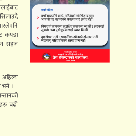
सिलाईबाट
 सिलाउदै
यारलेपनि
ाट कपडा
ाउन सहज
, अहिल्य
 भने ।
सन्तानको
हरु बढी