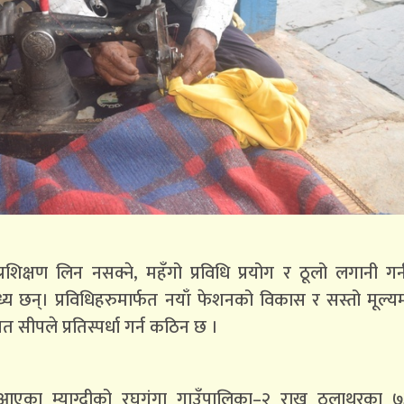
शिक्षण लिन नसक्ने, महँगो प्रविधि प्रयोग र ठूलो लगानी गर्
बाध्य छन्। प्रविधिहरुमार्फत नयाँ फेशनको विकास र सस्तो मूल्
ीपले प्रतिस्पर्धा गर्न कठिन छ ।
एका म्याग्दीको रघुगंगा गाउँपालिका–२ राख ठुलाथरका ७३