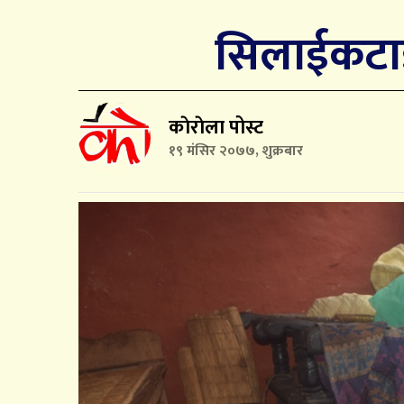
सिलाईकटाई
काेराेला पोस्ट
१९ मंसिर २०७७, शुक्रबार