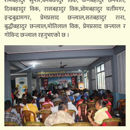
रामबहादुर सुनार,धनबकादुर विक, कर्णबहादुर छन्त्याल,
दिवबहादुर विक, रासबहादुर विक,ओमबहादुर घर्तीमगर,
इन्द्रबुढामगर, प्रेमप्रसाद छन्त्याल,सतबहादुर राना,
बुद्धीबहादुर छन्त्याल,मोतिलाल विक, प्रेमप्रसाद छन्त्याल र
गोविन्द छन्त्याल रहनुभएको छ ।