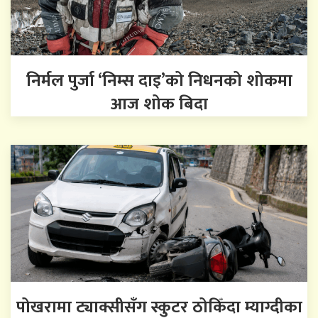
निर्मल पुर्जा ‘निम्स दाइ’को निधनको शोकमा
आज शोक बिदा
पोखरामा ट्याक्सीसँग स्कुटर ठोकिँदा म्याग्दीका