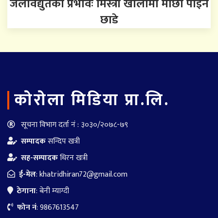
जलविद्युतको प्रभावः मिस्त्री खोलामा माछा पाइन
छाडे
काेराेला मिडिया प्रा.लि.
सूचना विभाग दर्ता नं : ३०३०/२०७८-७९
सम्पादक
सन्दिप खत्री
सह-सम्पादक
धिरन खत्री
ई-मेल
:
khatridhiran72@gmail.com
ठेगाना
: बेनी म्याग्दी
फोन नं
: 9867613547