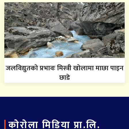
जलविद्युतको प्रभावः मिस्त्री खोलामा माछा पाइन
छाडे
काेराेला मिडिया प्रा.लि.