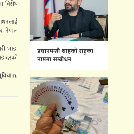
मा विरोध
ीसाधनलाई
घ नेपाल
परी भाडा
प्रधानमन्त्री शाहको राष्ट्रका
ाडादरको
नाममा सम्बोधन
सुविधाm,