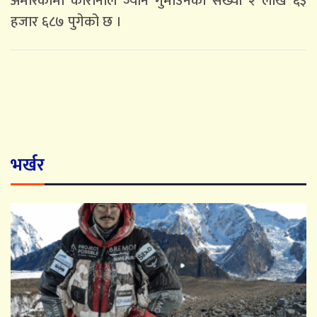
अमेरिकामा कोरोनाले ज्यान गुमाउनेको संख्या २ लाख ६३
हजार ६८७ पुगेको छ ।
भर्खर