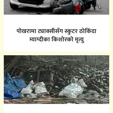
पोखरामा ट्याक्सीसँग स्कुटर ठोकिँदा
म्याग्दीका किशोरको मृत्यु