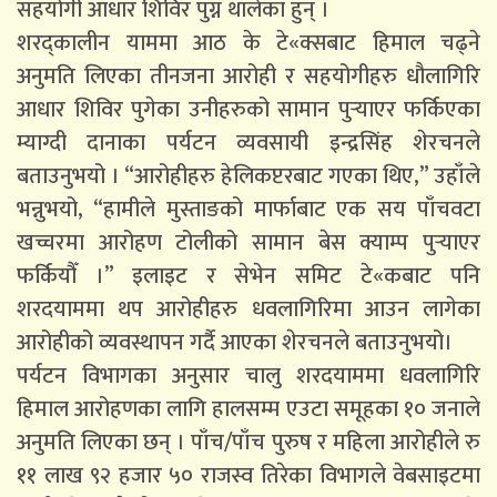
सहयोगी आधार शिविर पुग्न थालेका हुन् ।
शरद्कालीन याममा आठ के टे«क्सबाट हिमाल चढ्ने
अनुमति लिएका तीनजना आरोही र सहयोगीहरु धौलागिरि
आधार शिविर पुगेका उनीहरुको सामान पुर्‍याएर फर्किएका
म्याग्दी दानाका पर्यटन व्यवसायी इन्द्रसिंह शेरचनले
बताउनुभयो । “आरोहीहरु हेलिकप्टरबाट गएका थिए,” उहाँले
भन्नुभयो, “हामीले मुस्ताङको मार्फाबाट एक सय पाँचवटा
खच्चरमा आरोहण टोलीको सामान बेस क्याम्प पुर्‍याएर
फर्कियौँ ।” इलाइट र सेभेन समिट टे«कबाट पनि
शरदयाममा थप आरोहीहरु धवलागिरिमा आउन लागेका
आरोहीको व्यवस्थापन गर्दै आएका शेरचनले बताउनुभयो।
पर्यटन विभागका अनुसार चालु शरदयाममा धवलागिरि
हिमाल आरोहणका लागि हालसम्म एउटा समूहका १० जनाले
अनुमति लिएका छन् । पाँच/पाँच पुरुष र महिला आरोहीले रु
११ लाख ९२ हजार ५० राजस्व तिरेका विभागले वेबसाइटमा