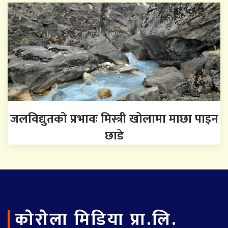
जलविद्युतको प्रभावः मिस्त्री खोलामा माछा पाइन
छाडे
काेराेला मिडिया प्रा.लि.