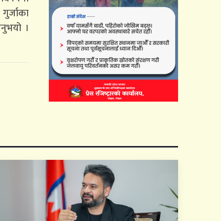
ुर्जाका
उनुभयो ।