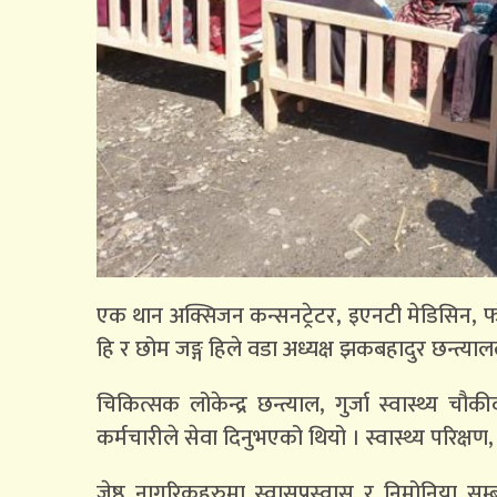
एक थान अक्सिजन कन्सनट्रेटर, इएनटी मेडिसिन, फ
हि र छोम जङ्ग हिले वडा अध्यक्ष झकबहादुर छन्त्या
चिकित्सक लोकेन्द्र छन्त्याल, गुर्जा स्वास्थ्य चौ
कर्मचारीले सेवा दिनुभएको थियो । स्वास्थ्य परिक्
जेष्ठ नागरिकहरुमा स्वासप्रस्वास र निमोनिया स