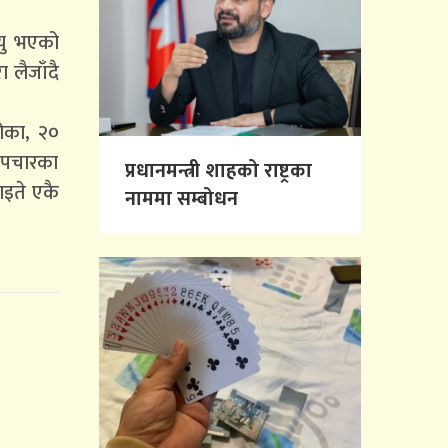
्यु भएको
 लैजाँदै
रोका, २०
 उपचारका
प्रधानमन्त्री शाहको राष्ट्रका
इते एकै
नाममा सम्बोधन