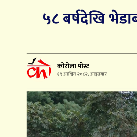
५८ बर्षदेखि भेडा
काेराेला पोस्ट
१९ आश्विन २०८२, आइतबार