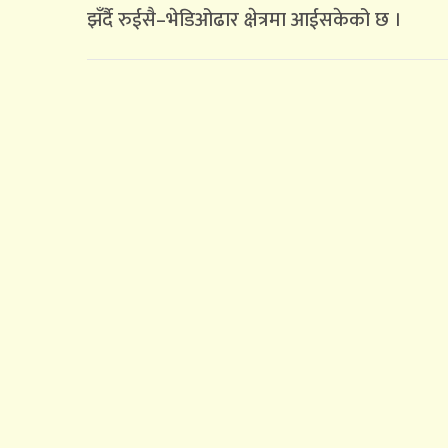
झँर्दै रुईसै–भेडिओढार क्षेत्रमा आईसकेको छ ।