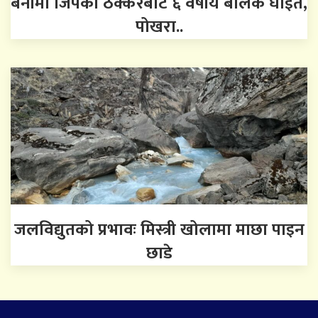
बेनीमा जिपको ठक्करबाट ६ वर्षीय बालक घाइते,
पोखरा..
जलविद्युतको प्रभावः मिस्त्री खोलामा माछा पाइन
छाडे