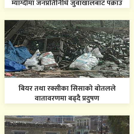
म्याग्दीमा जनप्रतिनिधि जुवाखालबाट पक्राउ
बियर तथा रक्सीका सिसाको बोतलले
वातावरणमा बढ्दै प्रदुषण