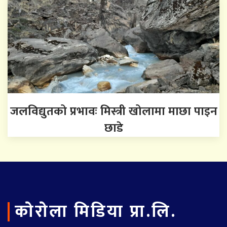
जलविद्युतको प्रभावः मिस्त्री खोलामा माछा पाइन
छाडे
काेराेला मिडिया प्रा.लि.