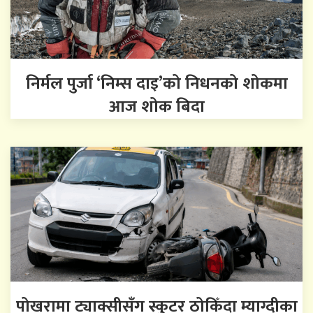
निर्मल पुर्जा ‘निम्स दाइ’को निधनको शोकमा
आज शोक बिदा
पोखरामा ट्याक्सीसँग स्कुटर ठोकिँदा म्याग्दीका