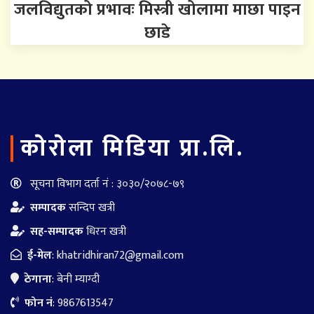
जलविद्युतको प्रभावः मिस्त्री खोलामा माछा पाइन
छाडे
काेराेला मिडिया प्रा.लि.
सूचना विभाग दर्ता नं : ३०३०/२०७८-७९
सम्पादक
सन्दिप खत्री
सह-सम्पादक
धिरन खत्री
ई-मेल
:
khatridhiran72@gmail.com
ठेगाना
: बेनी म्याग्दी
फोन नं
: 9867613547