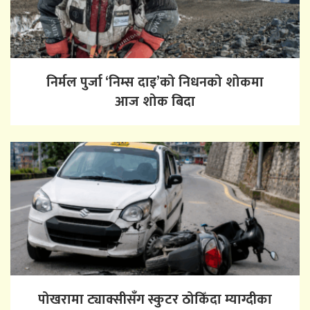
निर्मल पुर्जा ‘निम्स दाइ’को निधनको शोकमा
आज शोक बिदा
पोखरामा ट्याक्सीसँग स्कुटर ठोकिँदा म्याग्दीका