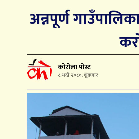
अन्नपूर्ण गाउँपालि
कर
काेराेला पोस्ट
८ भदौ २०८०, शुक्रबार