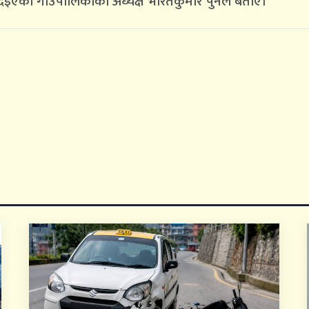
िइएको गाउँपालिकाका अध्यक्ष भारतकुमार पुनले बताए।