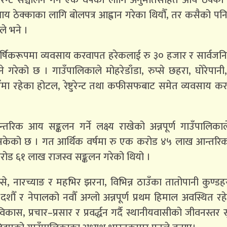
आय ठेक्काका लागि बोलपत्र आह्वान गरेका थियौँ, तर कसैको पनि
ले भने ।
 वार्षिकरूपमा व्यवसाय करवापत हरेकलाई रु ३० हजार र सार्वजन
ेको छ । गाउँपालिकाले मोहरेडाँडा, रुप्से छहरा, घोरेपानी, अ
ा रहेका होटल, रेष्टुरेन्ट तथा कफीसफबाट समेत व्यवसाय कर
क आय सङ्कलन गर्ने लक्ष्य राखेको अन्नपूर्ण गाउँपालिकाल
िसकेको छ । गत आर्थिक वर्षमा रु एक करोड ४५ लाख आन्तरिक
क करोड ६१ लाख राजस्व सङ्कलन गरेको थियो ।
ुप्से, नारच्याङ र महभिर झरना, विभिन्न ठाउँका तातोपानी कुण्डह
शौँ र नेपालको नवौँ अग्लो अन्नपूर्ण प्रथम हिमाल अवस्थित र
कास, प्रचार–प्रसार र प्रवर्द्धन गर्दै स्थानीयवासीको जीवनस्तर 