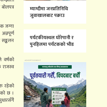
 बोलपत्र
म्याग्दीमा जनप्रतिनिधि
जुवाखालबाट पक्राउ
िक जग्गा
न्नपूर्ण
पर्यटकीयस्थल घोरेपानी र
 सङ्कलन
पुनहिलमा पर्यटकको भीड
े वर्षको
 राजस्व
रु रहेको
हेको छ ।
सुधारसँगै