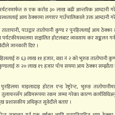
िकाले पर्यटनमार्फत रु एक करोड ३० लाख बढी आन्तरिक आम्दानी ग
कीयस्थललाई आय ठेक्कामा लगाएर गाउँपालिकाले उक्त आम्दानी गर
ुङ तातापानी, पाउद्वार तातोपानी कुण्ड र पुनहिललाई आय ठेक्क
तका पर्यटकीयस्थलमा सञ्चालित होटलबाट व्यवसाय कर सङ्कलन गर्
ेदीले जानकारी दिए ।
पुनहिललाई रु ६३ लाख ११ हजार, वडा नं २ को भुरुङ तातोपानी कुण
 कुण्डलाई रु २० लाख १९ हजार पाँच सयमा आय ठेक्का सम्झौता
े पुनहिलमा माइलादाइ होटल एन्ड रेष्टुरेन्ट, भुरुङ तातोपानी
 प्रेम तुलाचनसँग अग्रिमरूपमा रकम जम्मा गरेका कारण कार्यविधिअ
मुख प्रशासकीय अधिकृत सुवेदीले बताए ।
टुरेन्ट सञ्चालन गर्न एक वर्षका लागि अनुमतिसहित आय ठेक्का