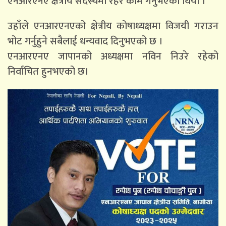
एनआरएनए क्षेत्रीय सदस्यमा रहेर काम गर्नुभएको थियो ।
उहाँले एनआरएनएको क्षेत्रीय कोषाध्यक्षमा विजयी गराउन
भोट गर्नुहुने सबैलाई धन्यवाद दिनुभएको छ ।
एनआरएनए जापानको अध्यक्षमा नविन निउरे रहेको
निर्वाचित हुनभएको छ।