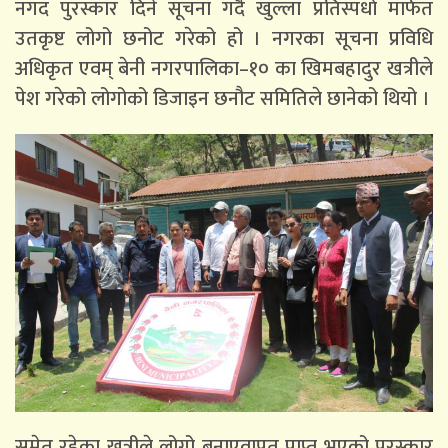
नगद पुरस्कार दिने सूचना गर्दै खुल्ला प्रतिस्पर्धा मार्फत
उतकृष्ट लोगो छनोट गरेको हो । नगरका सूचना प्रविधि
अधिकृत एवम् बेनी नगरपालिका–१० का खिमबहादुर खत्रीले
पेश गरेको लोगोको डिजाइन छनौट समितिले छानेको थियो ।
समेत रहेका खत्रीले लोगो बनाएवापत प्राप्त भएको पुरस्कार