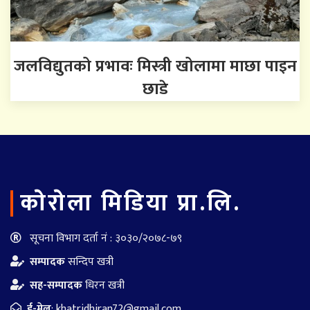
जलविद्युतको प्रभावः मिस्त्री खोलामा माछा पाइन
छाडे
काेराेला मिडिया प्रा.लि.
सूचना विभाग दर्ता नं : ३०३०/२०७८-७९
सम्पादक
सन्दिप खत्री
सह-सम्पादक
धिरन खत्री
ई-मेल
:
khatridhiran72@gmail.com