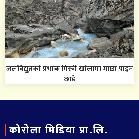
जलविद्युतको प्रभावः मिस्त्री खोलामा माछा पाइन
छाडे
काेराेला मिडिया प्रा.लि.