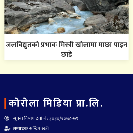
जलविद्युतको प्रभावः मिस्त्री खोलामा माछा पाइन
छाडे
काेराेला मिडिया प्रा.लि.
सूचना विभाग दर्ता नं : ३०३०/२०७८-७९
सम्पादक
सन्दिप खत्री