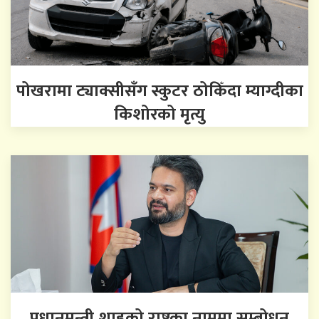
पोखरामा ट्याक्सीसँग स्कुटर ठोकिँदा म्याग्दीका
किशोरको मृत्यु
प्रधानमन्त्री शाहको राष्ट्रका नाममा सम्बोधन