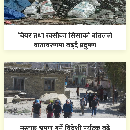
बियर तथा रक्सीका सिसाको बोतलले
वातावरणमा बढ्दै प्रदुषण
मुस्ताङ भ्रमण गर्ने विदेशी पर्यटक बढे