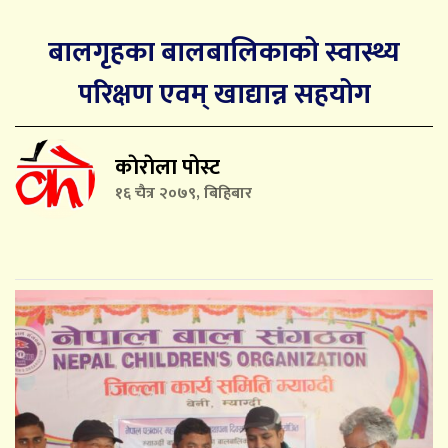
बालगृहका बालबालिकाको स्वास्थ्य
परिक्षण एवम् खाद्यान्न सहयोग
काेराेला पोस्ट
१६ चैत्र २०७९, बिहिबार