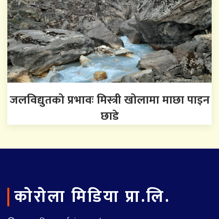
जलविद्युतको प्रभावः मिस्त्री खोलामा माछा पाइन
छाडे
काेराेला मिडिया प्रा.लि.