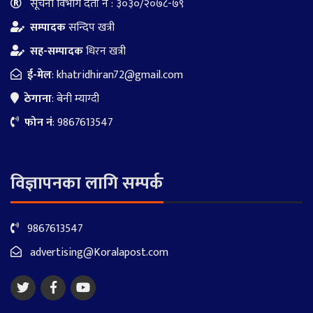
सूचना विभाग दर्ता नं : ३०३०/२०७८-७९
सम्पादक
सन्दिप खत्री
सह-सम्पादक
धिरन खत्री
ई-मेल
:
khatridhiran72@gmail.com
ठेगाना
: बेनी म्याग्दी
फोन नं
: 9867613547
विज्ञापनका लागि सम्पर्क
9867613547
advertising@Koralapost.com