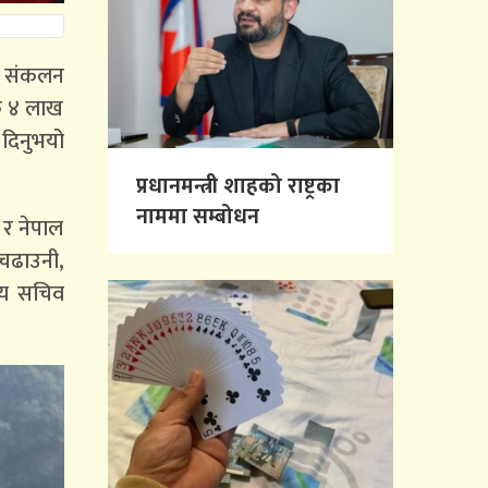
टी संकलन
रु ४ लाख
 दिनुभयो
प्रधानमन्त्री शाहको राष्ट्रका
नाममा सम्बोधन
 र नेपाल
 चढाउनी,
्य सचिव