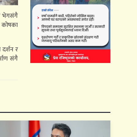
 भेगसंगै
ो कोषका
ो दर्शन र
माण संगै