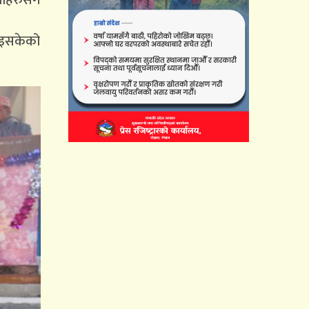
वाहरुसँग
 भइसकेको