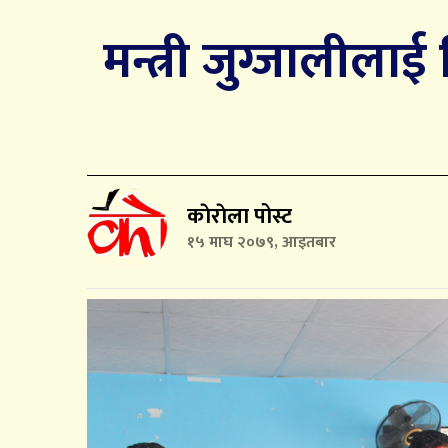
मन्त्री जुग्जालीलाई
काेराेला पोस्ट
१५ माघ २०७९, आइतबार