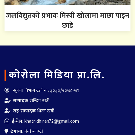
जलविद्युतको प्रभावः मिस्त्री खोलामा माछा पाइन
छाडे
काेराेला मिडिया प्रा.लि.
सूचना विभाग दर्ता नं : ३०३०/२०७८-७९
सम्पादक
सन्दिप खत्री
सह-सम्पादक
धिरन खत्री
ई-मेल
:
khatridhiran72@gmail.com
ठेगाना
: बेनी म्याग्दी