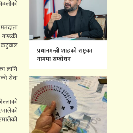
किम्लीको
त मतदाता
र गण्डकी
ुर कटुवाल
प्रधानमन्त्री शाहको राष्ट्रका
नाममा सम्बोधन
नका लागि
कको सेवा
िल्लाको
 एमालेको
 एमालेको