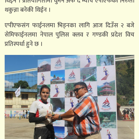
थिईन । प्रतियोगितामा वुमन अफ द म्याच एपीएफकी निरुता
थकुन्ना बनेकी थिईन ।
एपीएफसंग फाईनलमा भिड्नका लागि आज दिउँस २ बजे
सेमिफाईनलमा नेपाल पुलिस क्लव र गण्डकी प्रदेश विच
प्रतिस्पर्धा हुने छ ।