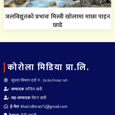
जलविद्युतको प्रभावः मिस्त्री खोलामा माछा पाइन
छाडे
काेराेला मिडिया प्रा.लि.
सूचना विभाग दर्ता नं : ३०३०/२०७८-७९
सम्पादक
सन्दिप खत्री
सह-सम्पादक
धिरन खत्री
ई-मेल
:
khatridhiran72@gmail.com