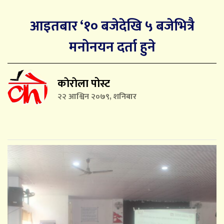
आइतबार ‘१० बजेदेखि ५ बजेभित्रै
मनोनयन दर्ता हुने
काेराेला पोस्ट
२२ आश्विन २०७९, शनिबार