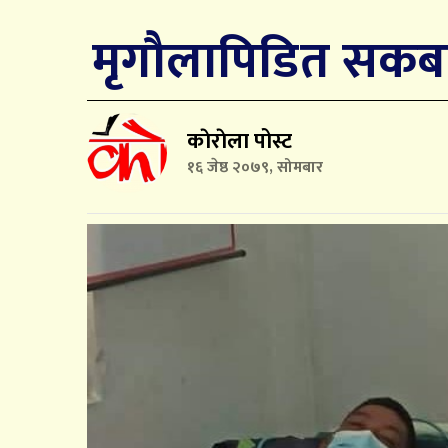
मृगौलापिडित सकबह
काेराेला पोस्ट
१६ जेष्ठ २०७९, सोमबार