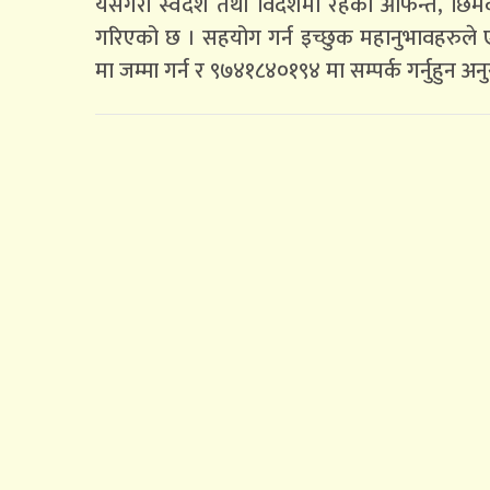
यसैगरी स्वदेश तथा विदेशमा रहेका आफन्त, छिमे
गरिएको छ । सहयोग गर्न इच्छुक महानुभावहरुले
मा जम्मा गर्न र ९७४१८४०१९४ मा सम्पर्क गर्नुहुन अन