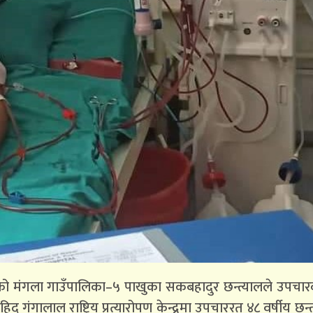
्दीको मंगला गाउँपालिका–५ पाखुका सकबहादुर छन्त्यालले उपचा
ंगालाल राष्ट्रिय प्रत्यारोपण केन्द्रमा उपचाररत ४८ वर्षीय छन्