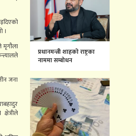
ठाइदिएको
ो ।
े मृगौला
प्रधानमन्त्री शाहको राष्ट्रका
्त्यालले
नाममा सम्बोधन
 तीन जना
राबहादुर
षेत्रीले