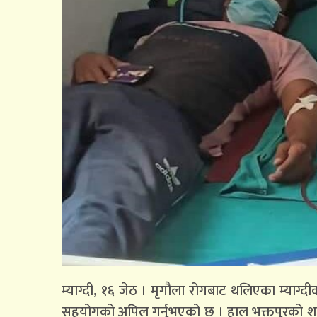
म्याग्दी, १६ जेठ । मृगौला रोगबाट थलिएका म्याग
सहयोगको अपिल गर्नुभएको छ । हाल भक्तपुरको शहिद ग