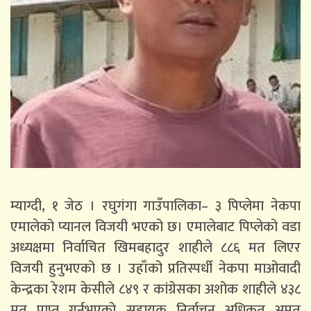
म्याग्दी, १ जेठ । रघुगंगा गाउँपालिका– ३ पिप्लेमा नेकपा
एमालेको प्यानल विजयी भएको छ। एमालेबाट पिप्लेको वडा
अध्यक्षमा निर्वाचित खिमबहादुर शाहीले ८८६ मत लिएर
विजयी हुनुभएको छ । उहाँको प्रतिस्पर्धी नेकपा माओवादी
केन्द्रका रेशम केसीले ८४९ र कांग्रेसका अशोक शाहीले ४३८
मत प्राप्त गर्नुभएको सहायक निर्वाचन अधिकृत अमृत