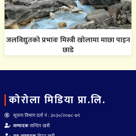
जलविद्युतको प्रभावः मिस्त्री खोलामा माछा पाइन
छाडे
काेराेला मिडिया प्रा.लि.
सूचना विभाग दर्ता नं : ३०३०/२०७८-७९
सम्पादक
सन्दिप खत्री