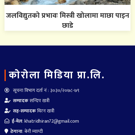
जलविद्युतको प्रभावः मिस्त्री खोलामा माछा पाइन
छाडे
काेराेला मिडिया प्रा.लि.
सूचना विभाग दर्ता नं : ३०३०/२०७८-७९
सम्पादक
सन्दिप खत्री
सह-सम्पादक
धिरन खत्री
ई-मेल
:
khatridhiran72@gmail.com
ठेगाना
: बेनी म्याग्दी