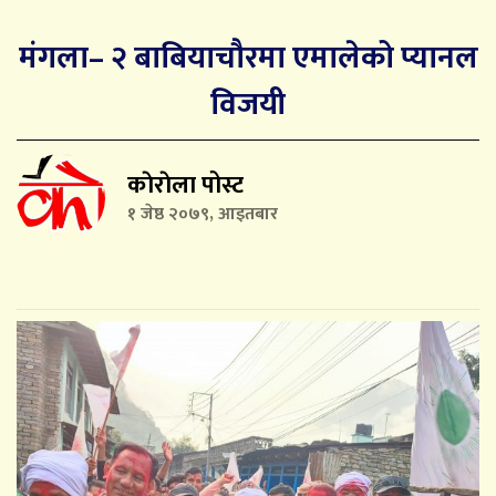
मंगला– २ बाबियाचौरमा एमालेको प्यानल
विजयी
काेराेला पोस्ट
१ जेष्ठ २०७९, आइतबार