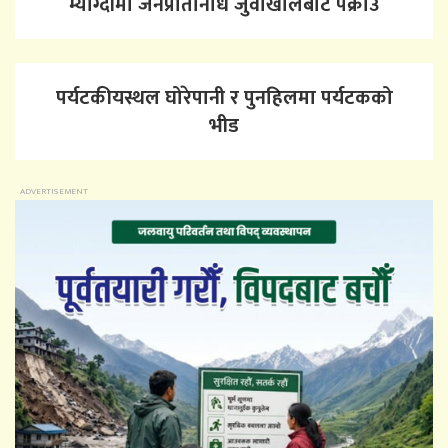
म्याग्दीमा जनप्रतिनिधि जुवाखालबाट पक्राउ
पर्यटकीयस्थल घोरेपानी र पुनहिलमा पर्यटकको
भीड