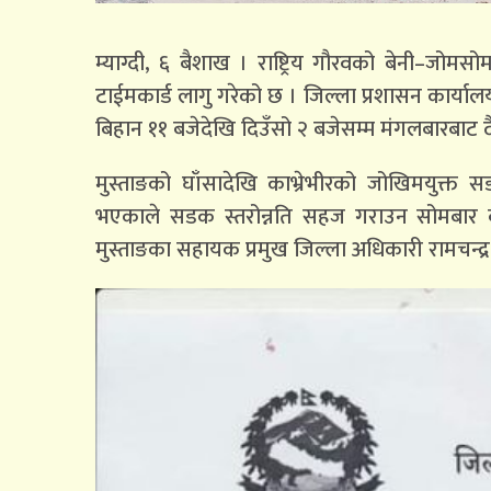
म्याग्दी, ६ बैशाख । राष्ट्रिय गौरवको बेनी–जोमस
टाईमकार्ड लागु गरेको छ । जिल्ला प्रशासन कार्य
बिहान ११ बजेदेखि दिउँसो २ बजेसम्म मंगलबारबाट द
मुस्ताङको घाँसादेखि काभ्रेभीरको जोखिमयुक्त सड
भएकाले सडक स्तरोन्नति सहज गराउन सोमबार बसेको
मुस्ताङका सहायक प्रमुख जिल्ला अधिकारी रामचन्द