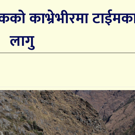
ो काभ्रेभीरमा टाईमकार
लागु