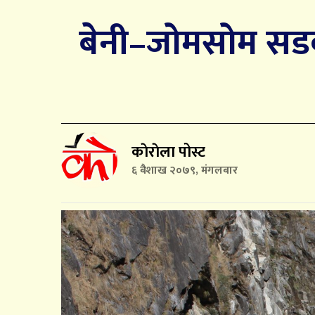
बेनी–जोमसोम सडकक
काेराेला पोस्ट
६ बैशाख २०७९, मंगलबार