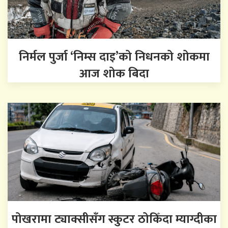
निर्मल पुर्जा ‘निम्स दाइ’को निधनको शोकमा
आज शोक बिदा
पोखरामा ट्याक्सीसँग स्कुटर ठोकिँदा म्याग्दीका