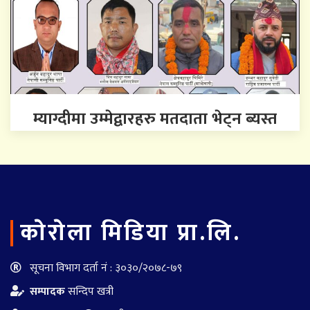
म्याग्दीमा उम्मेद्वारहरु मतदाता भेट्न ब्यस्त
काेराेला मिडिया प्रा.लि.
सूचना विभाग दर्ता नं : ३०३०/२०७८-७९
सम्पादक
सन्दिप खत्री