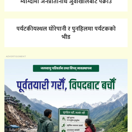
म्याग्दीमा जनप्रतिनिधि जुवाखालबाट पक्राउ
पर्यटकीयस्थल घोरेपानी र पुनहिलमा पर्यटकको
भीड