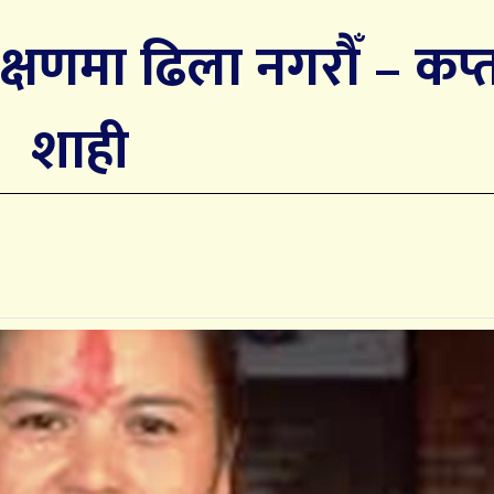
रशिक्षणमा ढिला नगरौँ – कप्
शाही