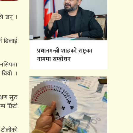
की छन् ।
र्न ढिलाई
प्रधानमन्त्री शाहको राष्ट्रका
नाममा सम्बोधन
यनसिपमा
ो थियो ।
्षण सुरु
म्प छिटो
ि टोलीको