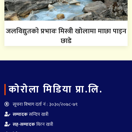
जलविद्युतको प्रभावः मिस्त्री खोलामा माछा पाइन
छाडे
काेराेला मिडिया प्रा.लि.
सूचना विभाग दर्ता नं : ३०३०/२०७८-७९
सम्पादक
सन्दिप खत्री
सह-सम्पादक
धिरन खत्री