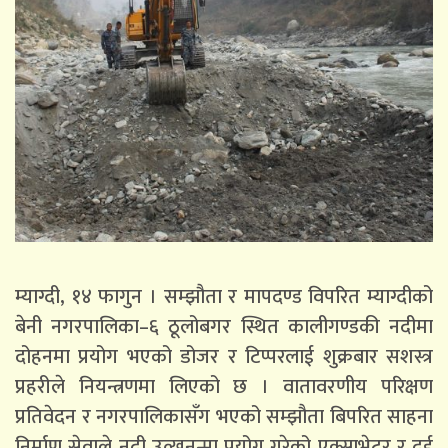
म्याग्दी, १४ फागुन । सम्झौता र मापदण्ड विपरित म्याग्दीको
बेनी नगरपालिका–६ ठूलोबगर स्थित कालीगण्डकी नदीमा
दोहनमा प्रयोग भएको डोजर र टिप्परलाई शुक्रबार सशस्त्र
प्रहरीले नियन्त्रणमा लिएको छ । वातावरणीय परिक्षण
प्रतिवेदन र नगरपालिकासँग भएको सम्झौता बिपरित साहना
निर्माण सेवाले नदी उत्खनन्मा प्रयोग गरेको एक्साभेटर र दुई