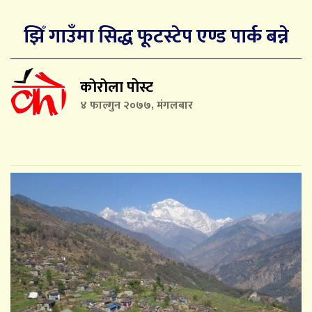
झिँ गाउँमा सिद्ध फूटस्टेप एण्ड पार्क बन्ने
काेराेला पोस्ट
४ फाल्गुन २०७७, मंगलबार