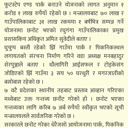
फूटस्टेप एण्ड पार्क बनाउने योजनाको लागत अनुमान १
करोड १ लाख रुपैयाँ रहेको छ । मन्त्रालयबाट ७० लाख र
गाउँपालिकाबाट ३१ लाख रकममा १ बर्षभित्र सम्पन्न गर्ने
योजनामा छनोट भएको रघुगंगा गाउँपालिकाका प्रमुख
प्रशासकिय अधिकृत अमित सुवेदीले बताए ।
घुचुप्प बस्ती रहेको झिँ गाउँमा पार्क र पिकनिकस्थल
लगायतको संरचना निर्माण गरिने वडा अध्यक्ष मनबहादुर
शेरपुञ्जाले बताए । धौलागिरी आईसफल र टोड्केसंग
जोडिएको झिँ गाउँमा ३ सय ५० घरधुरी र मगरजातीको
बसोबास रहेको छ ।
७ वटै प्रदेशका स्थानीय तहबाट प्रस्ताव आव्हान गरिएका
मध्येबाट उक्त गन्तव्य छनौट गरेको हो । छनोट भएका
गन्तव्यका लागि करिब ७ अर्ब रुपैयाँ स्वीकृत भएको सूची
मन्त्रालयलले सार्वजनिक गरेको छ ।
सरकारले छनोट गरेका धेरैजसो आयोजनामा पार्क, पिकनिक