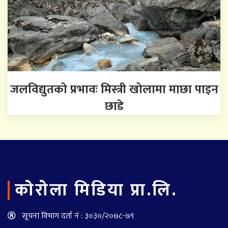
जलविद्युतको प्रभावः मिस्त्री खोलामा माछा पाइन
छाडे
काेराेला मिडिया प्रा.लि.
सूचना विभाग दर्ता नं : ३०३०/२०७८-७९