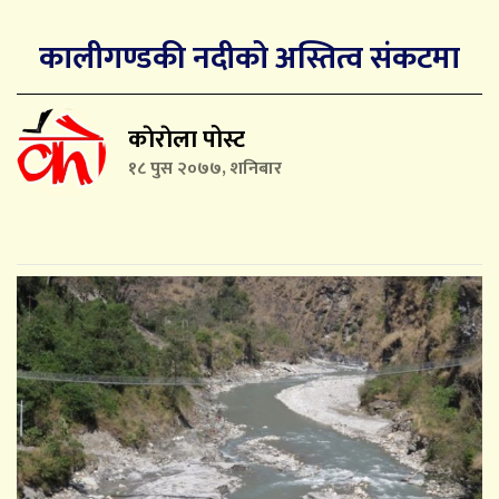
कालीगण्डकी नदीको अस्तित्व संकटमा
काेराेला पोस्ट
१८ पुस २०७७, शनिबार