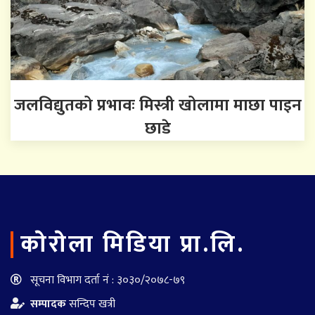
जलविद्युतको प्रभावः मिस्त्री खोलामा माछा पाइन
छाडे
काेराेला मिडिया प्रा.लि.
सूचना विभाग दर्ता नं : ३०३०/२०७८-७९
सम्पादक
सन्दिप खत्री