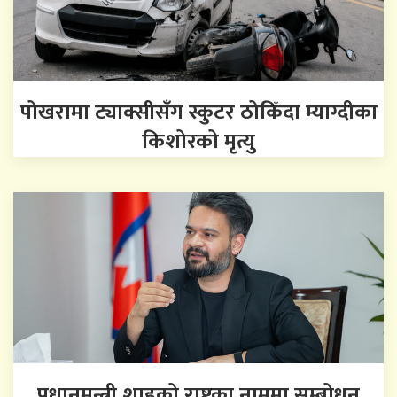
पोखरामा ट्याक्सीसँग स्कुटर ठोकिँदा म्याग्दीका
किशोरको मृत्यु
प्रधानमन्त्री शाहको राष्ट्रका नाममा सम्बोधन