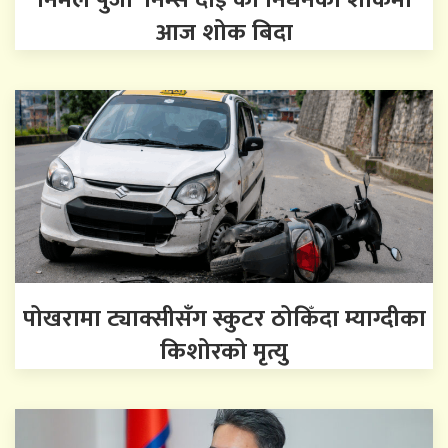
निर्मल पुर्जा ‘निम्स दाइ’को निधनको शोकमा
आज शोक बिदा
पोखरामा ट्याक्सीसँग स्कुटर ठोकिँदा म्याग्दीका
किशोरको मृत्यु