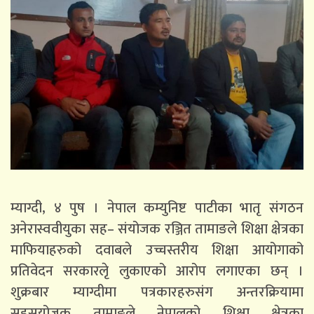
म्याग्दी, ४ पुष । नेपाल कम्युनिष्ट पाटीका भातृ संगठन
अनेरास्ववीयुका सह– संयोजक रञ्जित तामाङले शिक्षा क्षेत्रका
माफियाहरुको दवाबले उच्चस्तरीय शिक्षा आयोगाको
प्रतिवेदन सरकारलेृ लुकाएको आरोप लगाएका छन् ।
शुक्रबार म्याग्दीमा पत्रकारहरुसंग अन्तरक्रियामा
सहसयोजक तामाङले नेपालको शिक्षा क्षेत्रका