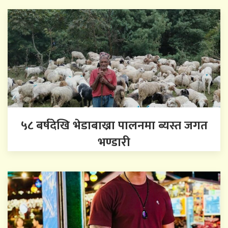
५८ बर्षदेखि भेडाबाख्रा पालनमा ब्यस्त जगत
भण्डारी