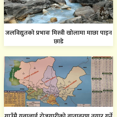
जलविद्युतको प्रभावः मिस्त्री खोलामा माछा पाइन
छाडे
गाउँमै युवालाई रोजगारीको वातावरण तयार गर्ने