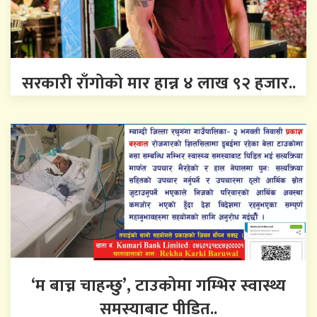
सरकारी राँगोको मार हान्न ४ लाख ९२ हजार..
‘म बाच्न चाहन्छु’, टाउकोमा गम्भिर स्वास्थ्य
समस्याबाट पीडित..