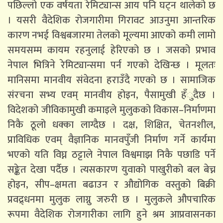
पछिल्लो एक वर्षयता रेमिट्यान्स आय पनि घट्न थालेको छ
। यसरी वैदेशिक रोजगारीमा गिरावट आउनुमा आन्तरिक
कारण नभई विश्वबजारमा तेलको मूल्यमा आएको कमी लामो
समयसम्म कायम रहनुलाई हेरिएको छ । जसको प्रभाव
नेपाल भित्रिने रेमिट्यान्समा पर्न गएको देखिन्छ । मूलतः
मानिसमा मानवीय संवेदना हराउँदै गएको छ । सामाजिक
संरचना सभ्य एवम् मानवीय होइन, पैसामुखी हँुदैछ ।
विदेशको जीविकामुखी कमाइले मुलुकको विकास–निर्माणमा
निकै ठूलो धक्का लाग्दैछ । दक्ष, शिक्षित, चेतनशील,
प्राविधिक एवम् वैज्ञानिक मानवपुँजी निर्माण गर्ने कार्यमा
भएको यति विघ्न ठट्टाले नेपाल विश्वमाझ निकै पछाडि पर्ने
सङ्केत देखा पर्दैछ । त्यसकारण युवाको पाखुरीको बल बेच्न
होइन, सीप–क्षमता बढाउन र औद्योगिक वस्तुको बिक्री
प्रवद्र्धनमा मुलुक लाग्नु जरुरी छ । मुलुकले औपचारिक
रूपमा वैदेशिक रोजगारीका लागि हुने श्रम आप्रवासनका