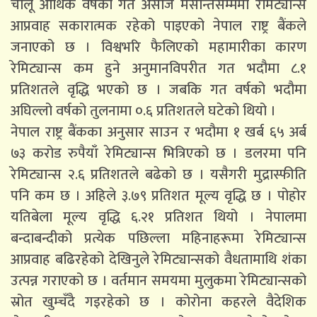
चालू आर्थिक वर्षको गत असोज मसान्तसम्ममा रेमिट्यान्स
आप्रवाह सकारात्मक रहेको पाइएको नेपाल राष्ट्र बैंकले
जनाएको छ । विश्वभरि फैलिएको महामारीका कारण
रेमिट्यान्स कम हुने अनुमानविपरीत गत भदौमा ८.१
प्रतिशतले वृद्धि भएको छ । जबकि गत वर्षको भदौमा
अघिल्लो वर्षको तुलनामा ०.६ प्रतिशतले घटेको थियो ।
नेपाल राष्ट्र बैंकका अनुसार साउन र भदौमा १ खर्ब ६५ अर्ब
७३ करोड रुपैयाँ रेमिट्यान्स भित्रिएको छ । डलरमा पनि
रेमिट्यान्स २.६ प्रतिशतले बढेको छ । यसैगरी मुद्रास्फीति
पनि कम छ । अहिले ३.७९ प्रतिशत मूल्य वृद्धि छ । पोहोर
यतिबेला मूल्य वृद्धि ६.२१ प्रतिशत थियो । नेपालमा
बन्दाबन्दीको प्रत्येक पछिल्ला महिनाहरूमा रेमिट्यान्स
आप्रवाह बढिरहेको देखिनुले रेमिट्यान्सको वैधतामाथि शंका
उत्पन्न गराएको छ । वर्तमान समयमा मुलुकमा रेमिट्यान्सको
स्रोत खुम्चँदै गइरहेको छ । कोरोना कहरले वैदेशिक