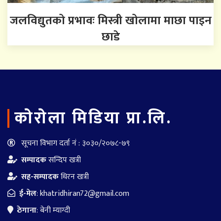
जलविद्युतको प्रभावः मिस्त्री खोलामा माछा पाइन
छाडे
काेराेला मिडिया प्रा.लि.
सूचना विभाग दर्ता नं : ३०३०/२०७८-७९
सम्पादक
सन्दिप खत्री
सह-सम्पादक
धिरन खत्री
ई-मेल
:
khatridhiran72@gmail.com
ठेगाना
: बेनी म्याग्दी